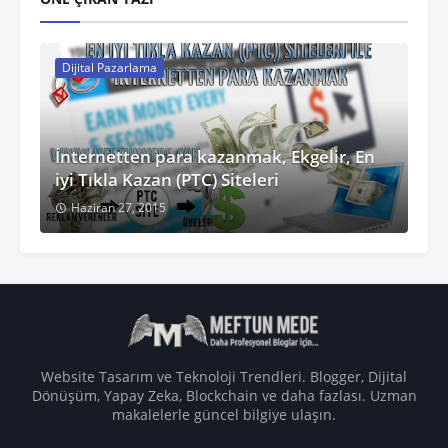
Dijital Pazarlama
İnternetten para kazanmak, Ekgelir, En
iyi Tıkla Kazan (PTC) Siteleri
Haziran 27, 2015
Website Tasarım ve Teknoloji Trendleri. Blogger, Dijital
Dönüşüm, Yapay Zeka, Blockchain ve daha fazlası. Uzman
makalelerle güncel bilgiye ulaşın.