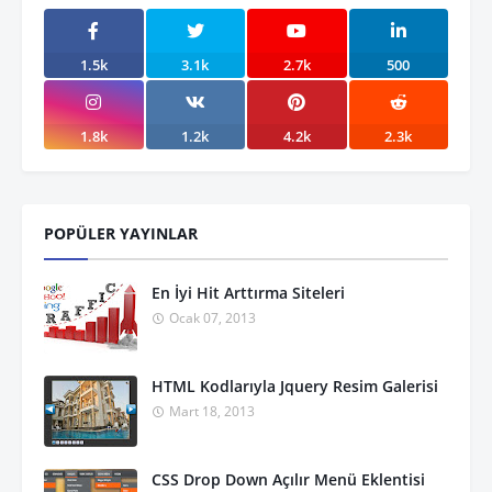
1.5k
3.1k
2.7k
500
1.8k
1.2k
4.2k
2.3k
POPÜLER YAYINLAR
En İyi Hit Arttırma Siteleri
Ocak 07, 2013
HTML Kodlarıyla Jquery Resim Galerisi
Mart 18, 2013
CSS Drop Down Açılır Menü Eklentisi