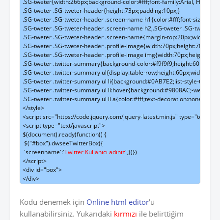
.SG-tweter{width:266px;background-color:#fff;font-family:Arial, Helvetica,
.SG-tweter .SG-tweter-header{height:73px;padding:10px;}

.SG-tweter .SG-tweter-header .screen-name h1{color:#fff;font-size:16px;te
.SG-tweter .SG-tweter-header .screen-name h2,.SG-tweter .SG-tweter-hea
.SG-tweter .SG-tweter-header .screen-name{margin-top:20px;width:150px;f
.SG-tweter .SG-tweter-header .profile-image{width:70px;height:70px;float:
.SG-tweter .SG-tweter-header .profile-image img{width:70px;height:70px
.SG-tweter .twitter-summary{background-color:#f9f9f9;height:60px;positio
.SG-tweter .twitter-summary ul{display:table-row;height:60px;width:100%
.SG-tweter .twitter-summary ul li{background:#0AB7E2;list-style-type:none;f
.SG-tweter .twitter-summary ul li:hover{background:#9808AC;-webkit-b
.SG-tweter .twitter-summary ul li a{color:#fff;text-decoration:none;}

</style>

<script src="https://code.jquery.com/jquery-latest.min.js" type="text/java
<script type="text/javascript">

$(document).ready(function() {

 $("#box").dwseeTwitterBox({

 'screenname':'
Twitter Kullanıcı adınız
',})})

</script>

<div id="box">

</div>
Kodu denemek için
Online html editor
'ü
kullanabilirsiniz. Yukarıdaki
kırmızı
ile belirttiğim