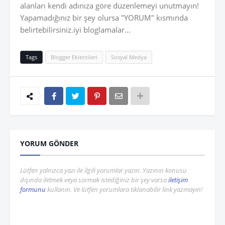
alanları kendi adınıza göre düzenlemeyi unutmayın!
Yapamadığınız bir şey olursa "YORUM" kısmında
belirtebilirsiniz.iyi bloglamalar...
Tags
Blogger Eklentileri
Sosyal Medya
YORUM GÖNDER
Lütfen yalnızca yazı ile ilgili yorumlar yazın. Yazının konusu
dışında iletmek veya sormak istediğiniz bir şey varsa
iletişim
formunu
kullanın. Ve lütfen yorumlara tıklanabilir link yazmayın!