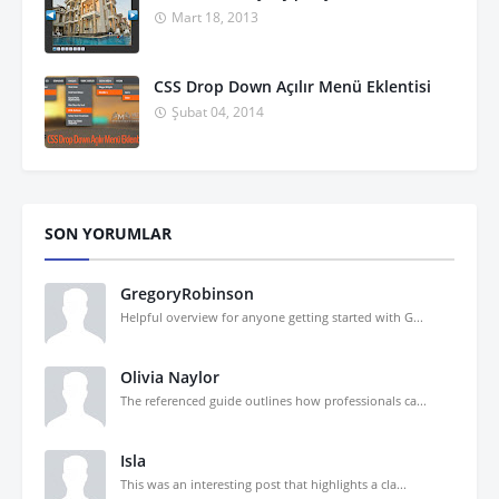
Mart 18, 2013
CSS Drop Down Açılır Menü Eklentisi
Şubat 04, 2014
SON YORUMLAR
GregoryRobinson
Helpful overview for anyone getting started with G...
Olivia Naylor
The referenced guide outlines how professionals ca...
Isla
This was an interesting post that highlights a cla...