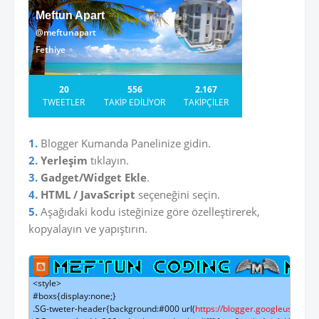
Meftun Apart
@meftunapart
Fethiye
20
556
2.167
TWEETLER
TAKİP EDİLİYOR
TAKİPÇİLER
1.
Blogger Kumanda Panelinize gidin.
2.
Yerleşim
tıklayın.
3.
Gadget/Widget Ekle
.
4.
HTML / JavaScript
seçeneğini seçin.
5.
Aşağıdaki kodu isteğinize göre özelleştirerek,
kopyalayın ve yapıştırın.
<style>

#boxs{display:none;}

.SG-tweter-header{background:#000 url(
https://blogger.googleuser