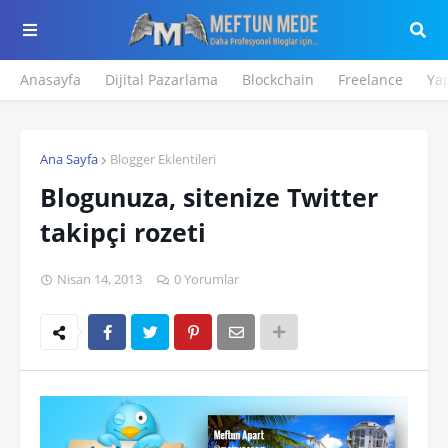
Anasayfa
Dijital Pazarlama
Blockchain
Freelance
Ya
Ana Sayfa
Blogger Eklentileri
Blogunuza, sitenize Twitter
takipçi rozeti
Nisan 14, 2013
0 Yorumlar