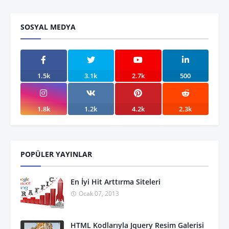
SOSYAL MEDYA
1.5k
3.1k
2.7k
500
1.8k
1.2k
4.2k
2.3k
POPÜLER YAYINLAR
En İyi Hit Arttırma Siteleri
Ocak 07, 2013
HTML Kodlarıyla Jquery Resim Galerisi