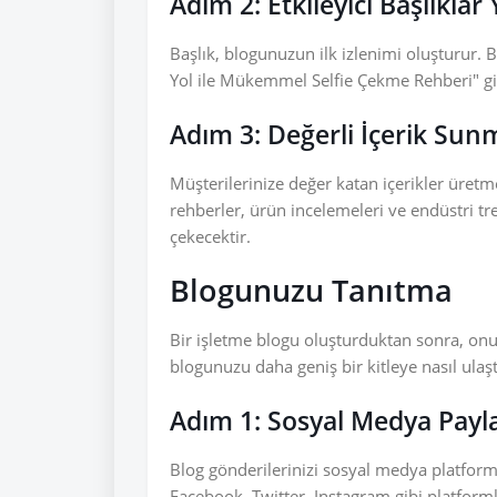
Adım 2: Etkileyici Başlıkla
Başlık, blogunuzun ilk izlenimi oluşturur. Ba
Yol ile Mükemmel Selfie Çekme Rehberi" gi
Adım 3: Değerli İçerik Sun
Müşterilerinize değer katan içerikler üretm
rehberler, ürün incelemeleri ve endüstri tre
çekecektir.
Blogunuzu Tanıtma
Bir işletme blogu oluşturduktan sonra, onu
blogunuzu daha geniş bir kitleye nasıl ulaşt
Adım 1: Sosyal Medya Payla
Blog gönderilerinizi sosyal medya platforml
Facebook, Twitter, Instagram gibi platformla