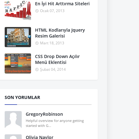
En İyi Hit Arttırma Siteleri
Ocak 07, 2013
HTML Kodlarıyla Jquery
Resim Galerisi
Mart 18, 2013
CSS Drop Down Açılır
Menü Eklentisi
Şubat 04, 2014
SON YORUMLAR
GregoryRobinson
Helpful overview for anyone getting
started with G...
Olivia Naylor