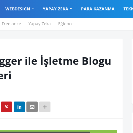
WEBDESIGN
YAPAY ZEKA
PARA KAZANMA
TEK
Freelance
Yapay Zeka
Eğlence
ogger ile İşletme Blogu
ri