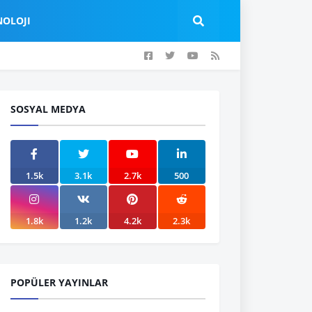
NOLOJI
SOSYAL MEDYA
1.5k
3.1k
2.7k
500
1.8k
1.2k
4.2k
2.3k
POPÜLER YAYINLAR