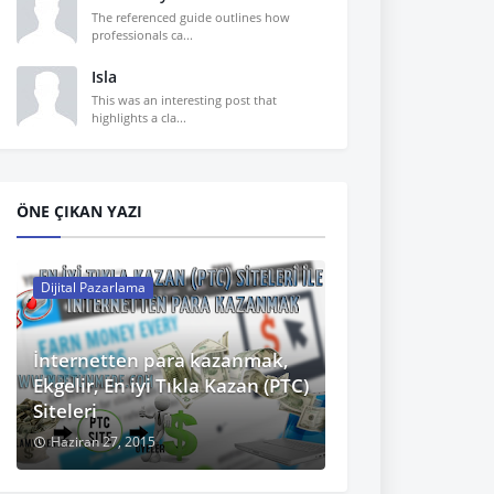
The referenced guide outlines how
professionals ca...
Isla
This was an interesting post that
highlights a cla...
ÖNE ÇIKAN YAZI
Dijital Pazarlama
İnternetten para kazanmak,
Ekgelir, En iyi Tıkla Kazan (PTC)
Siteleri
Haziran 27, 2015