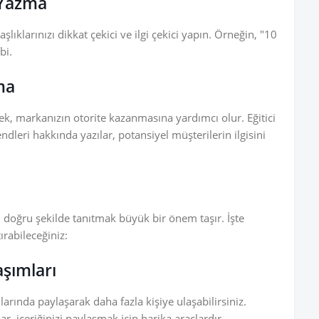
r Yazma
şlıklarınızı dikkat çekici ve ilgi çekici yapın. Örneğin, "10
bi.
ma
ek, markanızın otorite kazanmasına yardımcı olur. Eğitici
ndleri hakkında yazılar, potansiyel müşterilerin ilgisini
 doğru şekilde tanıtmak büyük bir önem taşır. İşte
ırabileceğiniz:
şımları
arında paylaşarak daha fazla kişiye ulaşabilirsiniz.
r, içeriğinizi paylaşmak için harika araçlardır.