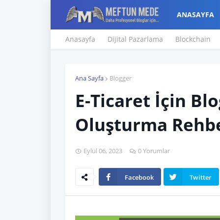
ANASAYFA
Anasayfa
Dijital Pazarlama
Blockchain
Ana Sayfa
Blogger
E-Ticaret İçin Bl
Oluşturma Rehbe
Eylül 06, 2023
0 Yorumlar
Facebook
Twitter