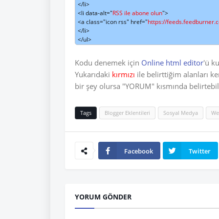
</li>

<li data-alt="
RSS ile abone olun
">

<a class="icon rss" href="
https://feeds.feedburne
</li>

Kodu denemek için
Online html editor
'ü ku
Yukarıdaki
kırmızı
ile belirttiğim alanları
bir şey olursa "YORUM" kısmında belirtebilir
Tags
Blogger Eklentileri
Sosyal Medya
We
Facebook
Twitter
YORUM GÖNDER