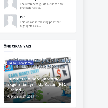
The referenced guide outlines how
professionals ca...
Isla
This was an interesting post that
highlights a cla...
ÖNE ÇIKAN YAZI
Dijital Pazarlama
İnternetten para kazanmak,
Ekgelir, En iyi Tıkla Kazan (PTC)
Siteleri
Haziran 27, 2015
8px;border-radius:5px;background:url(https://blogger.googleusercontent.com/img
t:32px;}
