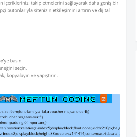
içeriklerinizi takip etmelerini sağlayarak daha geniş bir
i butonlarıyla sitenizin etkileşimini artırın ve dijital
le
'ye basın.
neğini seçin.
k, kopyalayın ve yapıştırın.
size:.9em;font-family:arial,trebuchet ms,sans-serif;}

trebuchet ms,sans-serif;}

inter;padding:0!important;}

tter{position:relative;z-index:5;display:block;float:none;width:210px;height:3
z-index:2;display:block;height:38px;color:#141414;content:attr(data-alt);line-heigh