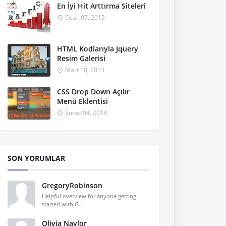
En İyi Hit Arttırma Siteleri
Ocak 07, 2013
HTML Kodlarıyla Jquery
Resim Galerisi
Mart 18, 2013
CSS Drop Down Açılır
Menü Eklentisi
Şubat 04, 2014
SON YORUMLAR
GregoryRobinson
Helpful overview for anyone getting
started with G...
Olivia Naylor