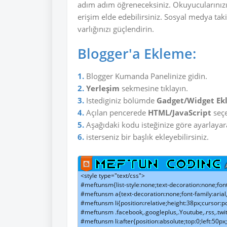
adım adım öğreneceksiniz. Okuyucularınızın 
erişim elde edebilirsiniz. Sosyal medya takipç
varlığınızı güçlendirin.
Blogger'a Ekleme:
1.
Blogger Kumanda Panelinize gidin.
2.
Yerleşim
sekmesine tıklayın.
3.
Istediginiz bölümde
Gadget/Widget Ek
4.
Açılan pencerede
HTML/JavaScript
seçe
5.
Aşağıdaki kodu isteğinize göre ayarlayara
6.
isterseniz bir başlık ekleyebilirsiniz.
<style type="text/css">

#meftunsm{list-style:none;text-decoration:none;font-
#meftunsm a{text-decoration:none;font-family:arial,
#meftunsm li{position:relative;height:38px;cursor:po
#meftunsm .facebook,.googleplus,.Youtube,.rss,.twi
#meftunsm li:after{position:absolute;top:0;left:50px;