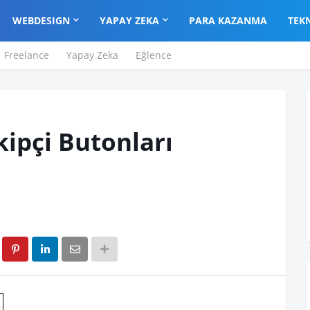
WEBDESIGN
YAPAY ZEKA
PARA KAZANMA
TEK
Freelance
Yapay Zeka
Eğlence
ipçi Butonları