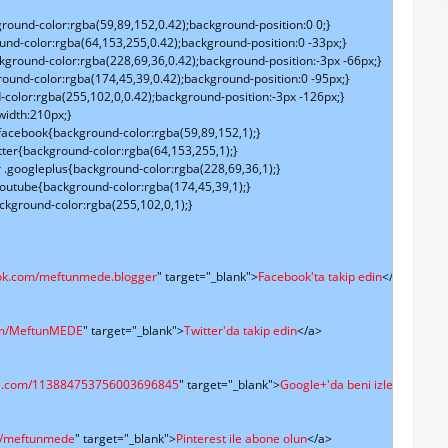
ound-color:rgba(59,89,152,0.42);background-position:0 0;}

nd-color:rgba(64,153,255,0.42);background-position:0 -33px;}

ground-color:rgba(228,69,36,0.42);background-position:-3px -66px;}

und-color:rgba(174,45,39,0.42);background-position:0 -95px;}

olor:rgba(255,102,0,0.42);background-position:-3px -126px;}

idth:210px;}

facebook{background-color:rgba(59,89,152,1);}

tter{background-color:rgba(64,153,255,1);}

 .googleplus{background-color:rgba(228,69,36,1);}

outube{background-color:rgba(174,45,39,1);}

ckground-color:rgba(255,102,0,1);}

ook.com/meftunmede.blogger
" target="_blank">
Facebook'ta takip edin
</a>

com/MeftunMEDE
" target="_blank">
Twitter'da takip edin
</a>

gle.com/113884753756003696845
" target="_blank">
Google+'da beni izleyin
</a>

om/meftunmede
" target="_blank">
Pinterest ile abone olun
</a>
