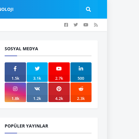
NOLOJI
SOSYAL MEDYA
1.5k
3.1k
2.7k
500
1.8k
1.2k
4.2k
2.3k
POPÜLER YAYINLAR