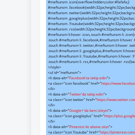
#meftunsm .icon{overflow:hidden;color:#fafafa;}

#meftunsm .facebook{width:32px;height:32px;backgr
#meftunsm .twitter{width:32px;height:32px;backgrou
#meftunsm .googleplus{width:32px;height:32px;back
#meftunsm .Youtube{width:32px;height:32px;backgro
#meftunsm .rss{width:32px;height:32px;background-c
#meftunsm li:hover .icon,.touch #meftunsm li .icon{w
.touch #meftunsm li .facebook,#meftunsm li:hover .
.touch #meftunsm li .twitter,#meftunsm li:hover .twi
.touch #meftunsm li .googleplus,#meftunsm li:hover
.touch #meftunsm li .Youtube,#meftunsm li:hover .Y
.touch #meftunsm li .rss,#meftunsm li:hover .rss{ba
</style>

<ul id="meftunsm">

<li data-alt="
Facebook'ta takip edin
">

<a class="icon facebook" href="
https://www.faceb
</li>

<li data-alt="
Twitter'da takip edin
">

<a class="icon twitter" href="
https://www.twitter.
</li>

<li data-alt="
Google+'da beni izleyin
">

<a class="icon googleplus" href="
https://plus.goo
</li>

<li data-alt="
Pinterest ile abone olun
">

<a class="icon Youtube" href="
https://pinterest.c