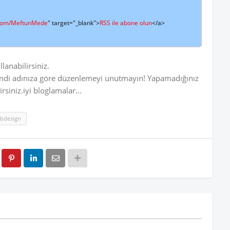
r.com/MeftunMede
" target="_blank">
RSS ile abone olun
</a>

llanabilirsiniz.
 kendi adınıza göre düzenlemeyi unutmayın! Yapamadığınız
siniz.iyi bloglamalar...
bdesign